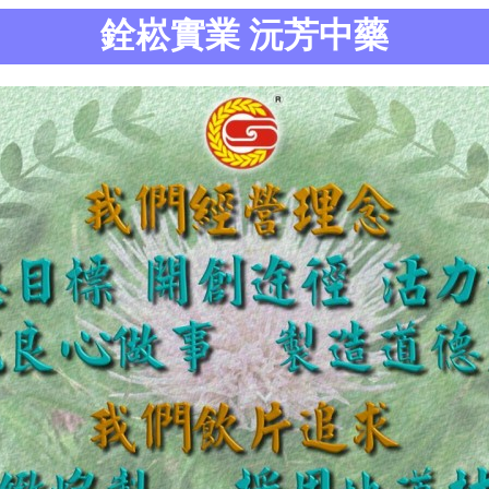
銓崧實業 沅芳中藥